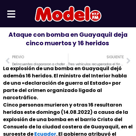
Ir
al
contenido
Ataque con bomba en Guayaquil deja
cinco muertos y 16 heridos
Prev
Ne
PREVIO
SIGUIENTE
Delincuentes dispararon a chofer de bus durante un asalto en el cantón Mejía
Tres vehículos recuperados el fin de semana en Manabí
La explosión de una bomba en Guayaquil dejó
además 16 heridos. El ministro del Interior habla
de una «declaración de guerra al Estado» por
parte del crimen organizado ligado al
narcotráfico.
Cinco personas murieron y otras 16 resultaron
heridas este domingo (14.08.2022) a causa de la
explosión de una bomba en el barrio Cristo del
Consuelo de la ciudad costera de Guayaquil, en el
suroeste de
Ecuador
. El gobierno atribuyó el