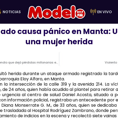
NOTICIAS
EN VIVO
do causa pánico en Manta: Un
una mujer herida
Fiscalía busca determinar responsabilidades en el incendio que dejó pérdidas millonarias en Manta
Violento
tó herida durante un ataque armado registrado la tarde 
parroquia Eloy Alfaro, en Manta.
n la intersección de la calle 319 y la avenida 214. La víc
e 24 años, quien había acudido al plantel para retirar a 
e urgencia al centro de salud Daniel Acosta, situado a 
on información policial, registraba un antecedente por el
Diana Monserrate G. M., de 33 años, quien se dedicaba 
 fue trasladada al Hospital Rodríguez Zambrano, donde p
tamiento de indicios en la escena y recolectó siete vainas