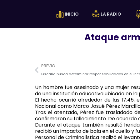
Ir
al
INICIO
LA RADIO
contenido
Ataque arma
Prev
PREVIO
Un hombre fue asesinado y una mujer resul
de una institución educativa ubicada en la 
El hecho ocurrió alrededor de las 17:45, e
Nacional como Marco Josué Pérez Marcillo, d
Tras el atentado, Pérez fue trasladado d
confirmaron su fallecimiento. De acuerdo c
Durante el ataque también resultó herida 
recibió un impacto de bala en el cuello y
Personal de Criminalística realizó el levan