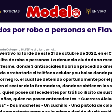
NOTICIAS
EN VIVO
dos por robo a personas en Flav
Liga de Portoviejo eliminado del Campeonato de #SegundaCategoria ￼, FEF le dio la razón al #AvicedFC de Cuenca.
eventivo la tarde de este 21 de octubre de 2022, en el 
elito de robo a personas. La denuncia ciudadana media
del Sesme, donde 3 antisociales habrían procedido 
o arrebatarle el teléfono celular y su bolso donde p
or negro, el cual fue detenido oportunamente por el 
en el sector de la Bramadora, donde se obtienen los 
 quien posee antecedentes por tráfico ilícito de sustan
 años, quien no posee antecedentes. • Guerrero Alciv
s* • Dos machetes • Un cuchillo • Una pistola de col
d competente para que la misma decida du situación 