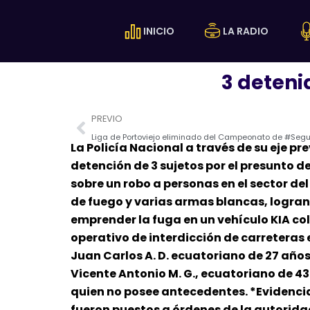
Ir
al
INICIO
LA RADIO
contenido
3 deteni
Prev
PREVIO
La Policía Nacional a través de su eje pr
detención de 3 sujetos por el presunto d
sobre un robo a personas en el sector 
de fuego y varias armas blancas, logrand
emprender la fuga en un vehículo KIA col
operativo de interdicción de carreteras 
Juan Carlos A. D. ecuatoriano de 27 años,
Vicente Antonio M. G., ecuatoriano de 43
quien no posee antecedentes. *Evidencia
fueron puestos a órdenes de la autorida