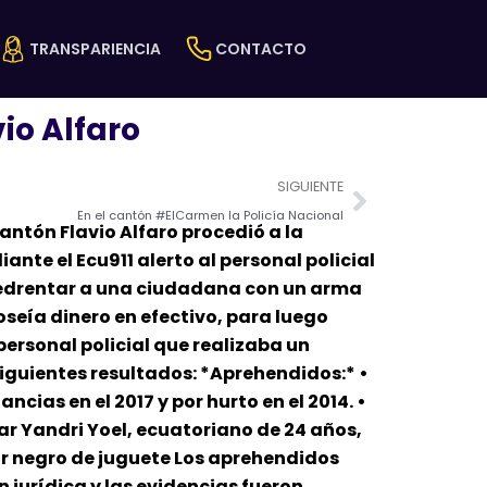
TRANSPARIENCIA
CONTACTO
io Alfaro
Next
SIGUIENTE
En el cantón #ElCarmen la Policía Nacional
Cantón Flavio Alfaro procedió a la
nte el Ecu911 alerto al personal policial
amedrentar a una ciudadana con un arma
oseía dinero en efectivo, para luego
personal policial que realizaba un
siguientes resultados: *Aprehendidos:* •
cias en el 2017 y por hurto en el 2014. •
ar Yandri Yoel, ecuatoriano de 24 años,
or negro de juguete Los aprehendidos
jurídica y las evidencias fueron